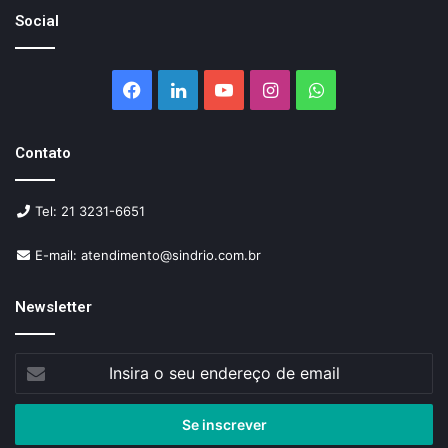
Social
Facebook
Linkedin
YouTube
Instagram
WhatsApp
Contato
Tel: 21 3231-6651
E-mail: atendimento@sindrio.com.br
Newsletter
Insira
o
seu
endereço
de