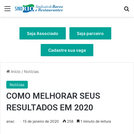
Menu
Pr
Seja Associado
Seja parceiro
Cadastre sua vaga
Início
/
Notícias
Notícias
COMO MELHORAR SEUS
RESULTADOS EM 2020
anac
15 de janeiro de 2020
258
1 minuto de leitura