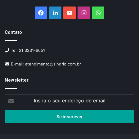
Facebook
Linkedin
YouTube
Instagram
WhatsApp
Contato
Tel: 21 3231-6651
E-mail: atendimento@sindrio.com.br
Newsletter
Insira
o
seu
endereço
de
email