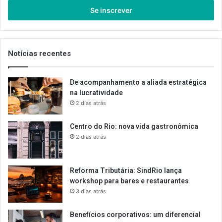
seu
endereço
de
email
Notícias recentes
De acompanhamento a aliada estratégica
na lucratividade
2 dias atrás
Centro do Rio: nova vida gastronômica
2 dias atrás
Reforma Tributária: SindRio lança
workshop para bares e restaurantes
3 dias atrás
Benefícios corporativos: um diferencial