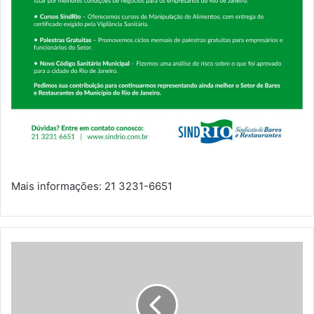
Mais informações: 21 3231-6651
Quais
são
as
principais
estratégias