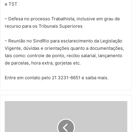
e TST
– Defesa no processo Trabalhista, inclusive em grau de
recurso para os Tribunais Superiores
– Reunião no SindRio para esclarecimento da Legislação
Vigente, dúvidas e orientações quanto a documentações,
tais como: controle de ponto, recibo salarial, lançamento
de parcelas, hora extra, gorjetas etc.
Entre em contato pelo 21 3231-6651 e saiba mais.
Clique
aqui
e
conheça
os