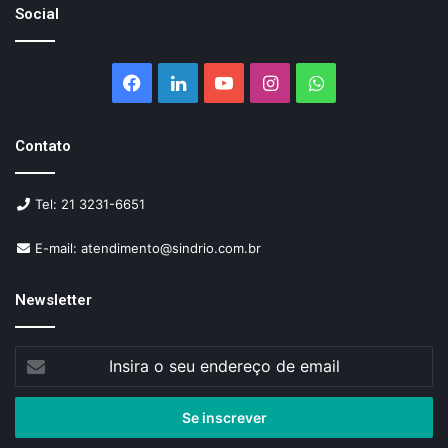
Social
Facebook
Linkedin
YouTube
Instagram
WhatsApp
Contato
Tel: 21 3231-6651
E-mail: atendimento@sindrio.com.br
Newsletter
Insira
o
seu
endereço
de