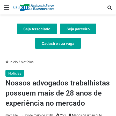
Menu
Pr
Seja Associado
Seja parceiro
Cadastre sua vaga
Início
/
Notícias
Notícias
Nossos advogados trabalhistas
possuem mais de 28 anos de
experiência no mercado
marcelle
29 de maio de 2018
253
Menos de um minuto