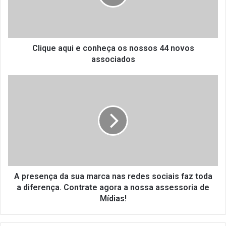
nossos
44
novos
associados
Clique aqui e conheça os nossos 44 novos
associados
A
presença
da
sua
marca
nas
redes
sociais
faz
toda
A presença da sua marca nas redes sociais faz toda
a
a diferença. Contrate agora a nossa assessoria de
diferença.
Mídias!
Contrate
agora