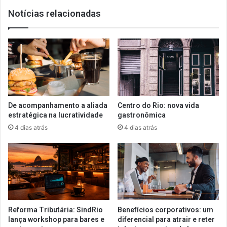
a
Notícias relacionadas
nossa
assessoria
de
Mídias!
De acompanhamento a aliada
Centro do Rio: nova vida
estratégica na lucratividade
gastronômica
4 dias atrás
4 dias atrás
Reforma Tributária: SindRio
Benefícios corporativos: um
lança workshop para bares e
diferencial para atrair e reter