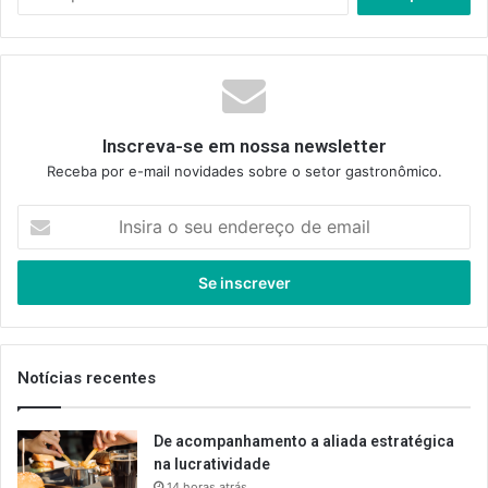
por:
Inscreva-se em nossa newsletter
Receba por e-mail novidades sobre o setor gastronômico.
Insira
o
seu
endereço
de
email
Notícias recentes
De acompanhamento a aliada estratégica
na lucratividade
14 horas atrás