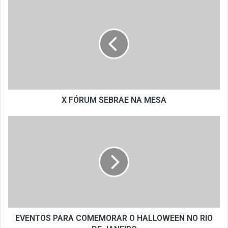
X
FÓRUM
SEBRAE
NA
MESA
X FÓRUM SEBRAE NA MESA
EVENTOS
PARA
COMEMORAR
O
HALLOWEEN
NO
RIO
DE
JANEIRO
EVENTOS PARA COMEMORAR O HALLOWEEN NO RIO