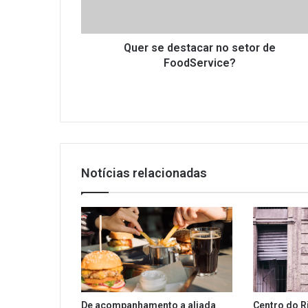
FoodService?
Quer se destacar no setor de
FoodService?
Notícias relacionadas
De acompanhamento a aliada
Centro do R