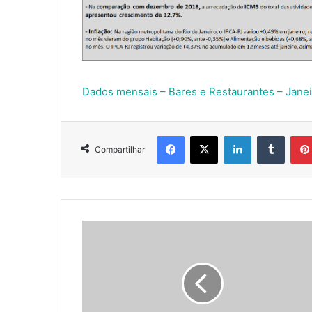
Dados mensais – Bares e Restaurantes – Janei
Facebook
X
Linkedin
Tumbl
Compartilhar
Quer
se
destacar
no
setor
de