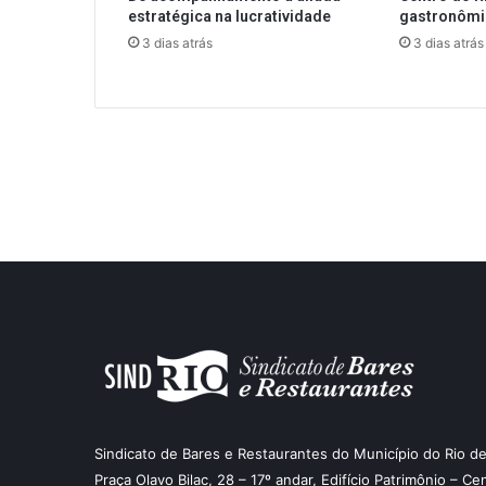
estratégica na lucratividade
gastronôm
3 dias atrás
3 dias atrás
Sindicato de Bares e Restaurantes do Município do Rio de
Praça Olavo Bilac, 28 – 17º andar, Edifício Patrimônio – Ce