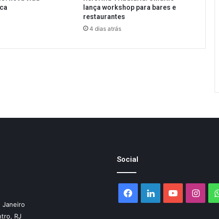
ica
lança workshop para bares e
restaurantes
4 dias atrás
Social
Facebook
Linkedin
YouTube
Inst
 Janeiro
ntro, RJ