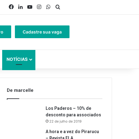
Facebook
Linkedin
YouTube
Instagram
WhatsApp
Procurar por
ro
Cadastre sua vaga
NOTÍCIAS
De marcelle
Los Paderos – 10% de
desconto para associados
22 de julho de 2019
A hora e a vez do Pirarucu
– Revista ELA