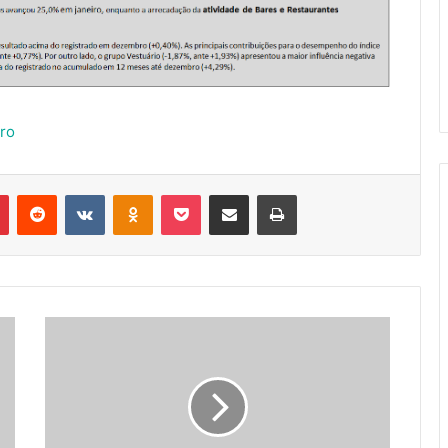
ro
r
Pinterest
Reddit
VK
OK
Pocket
Compartilhar via e-mail
Imprimir
DESCUBRA
POR
QUE
OUVIR
AS
RECLAMAÇÕES